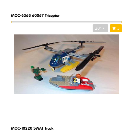
MOC-6368
60067 Tricopter
2017
3
MOC-10220
SWAT Truck