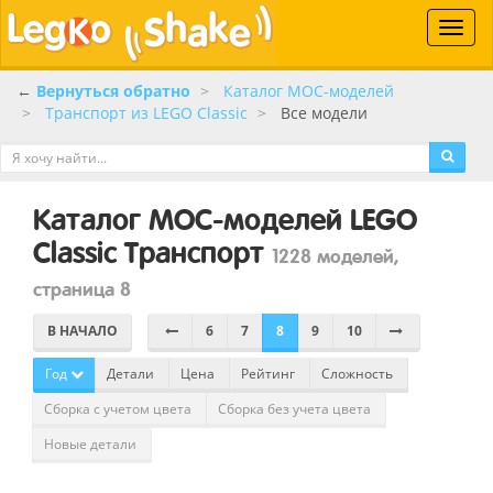
Toggle
naviga
←
Вернуться обратно
Каталог MOC-моделей
Транспорт из LEGO Classic
Все модели
Каталог MOC-моделей LEGO
Classic Транспорт
1228 моделей,
страница 8
В НАЧАЛО
6
7
8
9
10
Год
Детали
Цена
Рейтинг
Сложность
Сборка с учетом цвета
Сборка без учета цвета
Новые детали