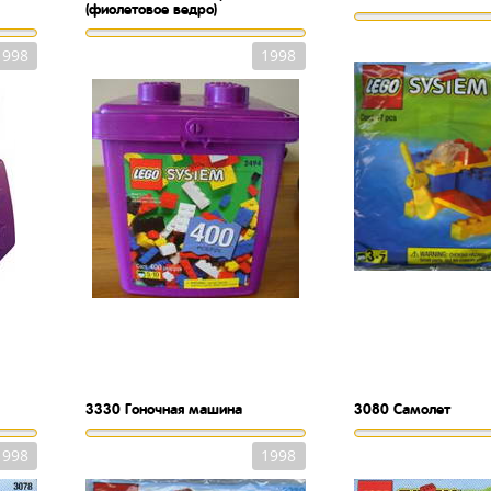
(фиолетовое ведро)
1998
1998
3330
Гоночная машина
3080
Самолет
1998
1998