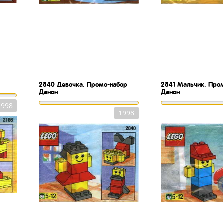
2840
Девочка. Промо-набор
2841
Мальчик. Про
Данон
Данон
1998
1998