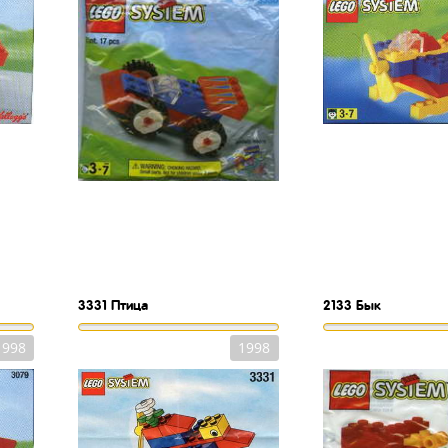
3331
Птица
2133
Бык
1998
1998