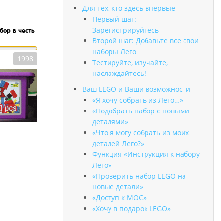
Для тех, кто здесь впервые
Первый шаг:
Зарегистрируйтесь
ор в честь
Второй шаг: Добавьте все свои
наборы Лего
1998
Тестируйте, изучайте,
наслаждайтесь!
Ваш LEGO и Ваши возможности
«Я хочу собрать из Лего…»
«Подобрать набор с новыми
деталями»
«Что я могу собрать из моих
деталей Лего?»
Функция «Инструкция к набору
Лего»
«Проверить набор LEGO на
новые детали»
«Доступ к MOC»
«Хочу в подарок LEGO»