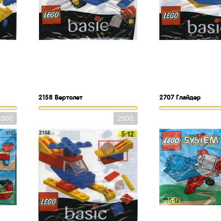
2158
Вертолет
2707
Глайдер
2000
2000