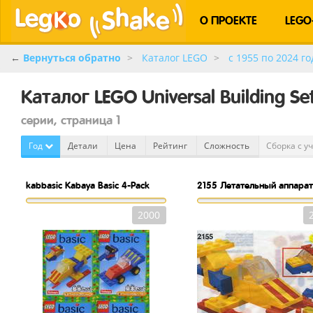
О ПРОЕКТЕ
LEGO
←
Вернуться обратно
Каталог LEGO
c 1955 по 2024 го
Каталог LEGO Universal Building S
серии, страница 1
Год
Детали
Цена
Рейтинг
Сложность
Сборка с у
kabbasic
Kabaya Basic 4-Pack
2155
Летательный аппарат
2000