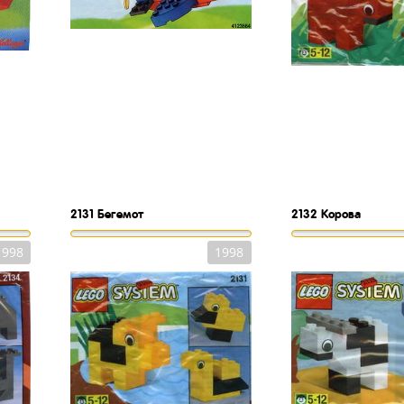
2131
Бегемот
2132
Корова
1998
1998