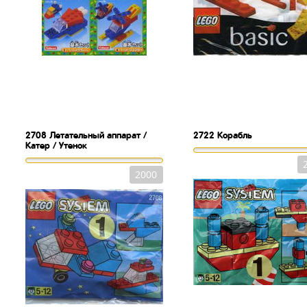
2708
Летательный аппарат /
2722
Корабль
Катер / Утенок
2000