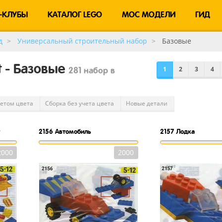
-КЛУБЫ
КАТАЛОГ LEGO
MOC МОДЕЛИ
ГИД
д
Универсальный строительный набор
Базовые
et - Базовые
1
2
3
4
281 набор в
четом цвета
Сборка без учета цвета
Новые детали
2156
Автомобиль
2157
Лодка
2000
2000