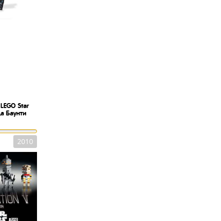
LEGO Star
а Баунти
2010