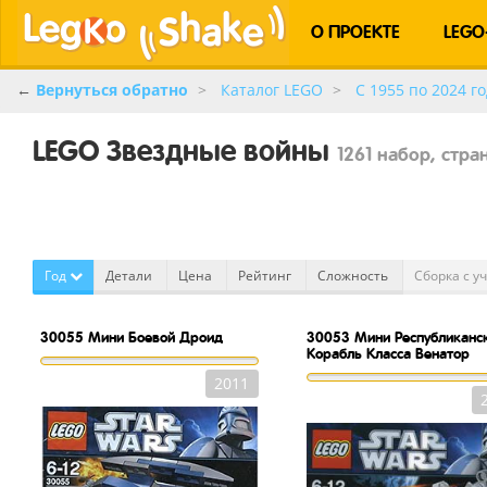
О ПРОЕКТЕ
LEGO
←
Вернуться обратно
Каталог LEGO
C 1955 по 2024 го
LEGO Звездные войны
1261 набор, стра
Год
Детали
Цена
Рейтинг
Сложность
Сборка с у
30055
Мини Боевой Дроид
30053
Мини Республиканс
Корабль Класса Венатор
2011