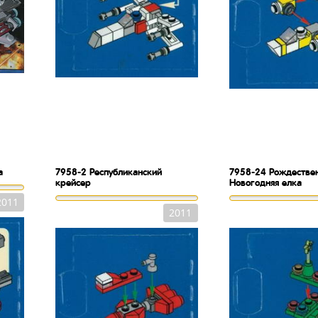
а
7958-2
Республиканский
7958-24
Рождествен
крейсер
Новогодняя елка
2011
2011