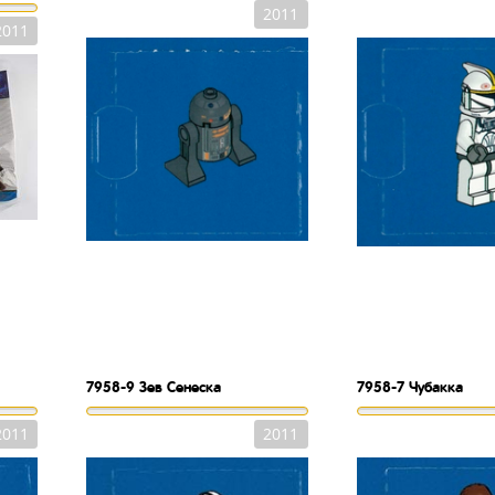
2011
2011
7958-9
Зев Сенеска
7958-7
Чубакка
2011
2011