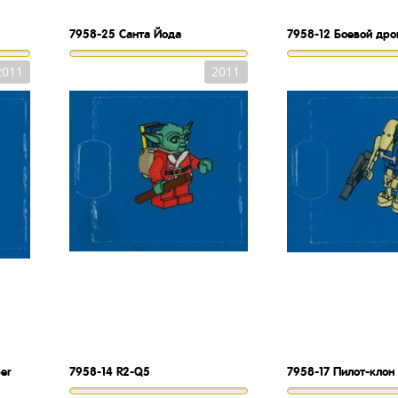
7958-25
Санта Йода
7958-12
Боевой дро
2011
2011
er
7958-14
R2-Q5
7958-17
Пилот-клон