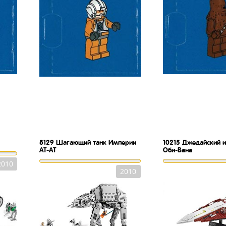
8129
Шагающий танк Империи
10215
Джедайский и
АТ-АТ
Оби-Вана
2010
2010