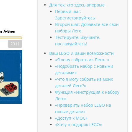
Для тех, кто здесь впервые
Первый шаг:
Зарегистрируйтесь
Второй шаг: Добавьте все свои
наборы Лего
ь A-Винг
Тестируйте, изучайте,
2011
наслаждайтесь!
Ваш LEGO и Ваши возможности
«Я хочу собрать из Лего…»
«Подобрать набор с новыми
деталями»
«Что я могу собрать из моих
деталей Лего?»
Функция «Инструкция к набору
Лего»
«Проверить набор LEGO на
новые детали»
«Доступ к MOC»
«Хочу в подарок LEGO»