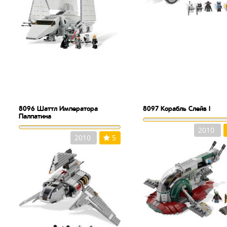
8096
Шаттл Императора
8097
Корабль Слейв I
Палпатина
2010
2010
5