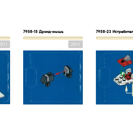
7958-15
Дроид-мышь
7958-23
Истребител
2011
2011