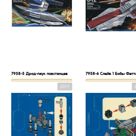
7958-5
Дрод-паук повстанцев
7958-6
Слейв 1 Бобы Фетт
2011