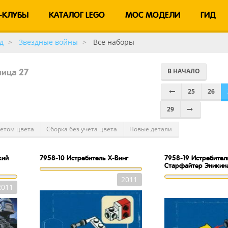
-КЛУБЫ
КАТАЛОГ LEGO
MOC МОДЕЛИ
ГИД
д
Звездные войны
Все наборы
В НАЧАЛО
ница 27
25
26
29
четом цвета
Сборка без учета цвета
Новые детали
кий
7958-10
Истребитель X-Винг
7958-19
Истребител
Старфайтер Эникин
2011
2011