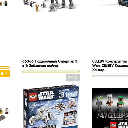
66366
Подарочный Суперпэк 3
CELEBV
Конструктор 
в 1: Звёздные войны
Wars CELEBV Команд
Хантер
4
2010