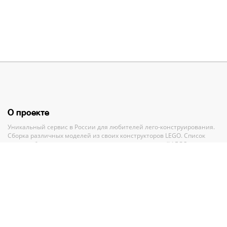
О проекте
Уникальный сервис в России для любителей лего-конструирования.
Сборка различных моделей из своих конструкторов LEGO. Список
своих наборов, вишлист и анализ всех своих деталей LEGO.
Полный каталог конструкторов ЛЕГО с пошаговыми инструкциями и
база MOC-моделей со схемами для сборки.
Рекомендации и помощь при выборе нового набора.
Партнерам
По вопросам сотрудничества обращайтесь по адресу
GMV.PR@legko-
shake.ru