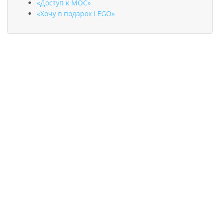
«Доступ к MOC»
«Хочу в подарок LEGO»