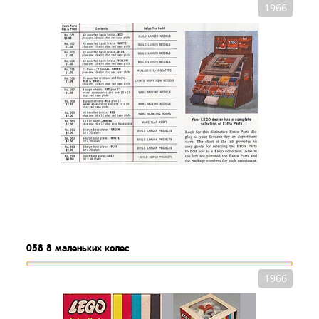
1966
058
8 маленьких колес
1966