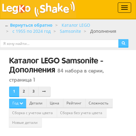
Toggle
naviga
←
Вернуться обратно
Каталог LEGO
c 1955 по 2024 год
Samsonite
Дополнения
Каталог LEGO Samsonite -
Дополнения
84 набора в серии,
страница 1
1
2
3
Год
Детали
Цена
Рейтинг
Сложность
Сборка с учетом цвета
Сборка без учета цвета
Новые детали