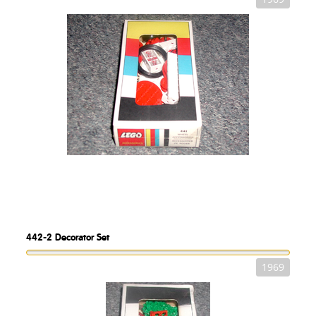
442-2
Decorator Set
1969