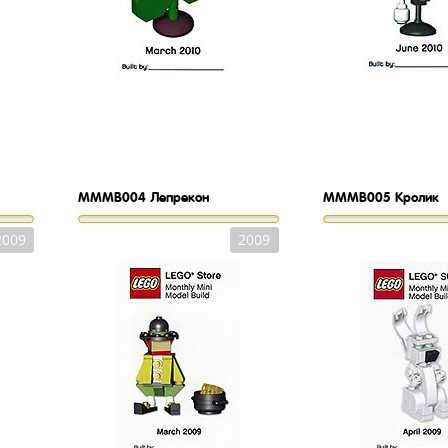
MMMB004
Лепрекон
MMMB005
Кролик
2009
2009