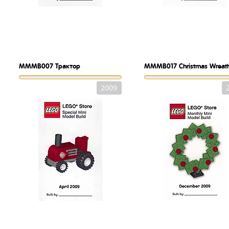
MMMB007
Трактор
MMMB017
Christmas Wreat
2009