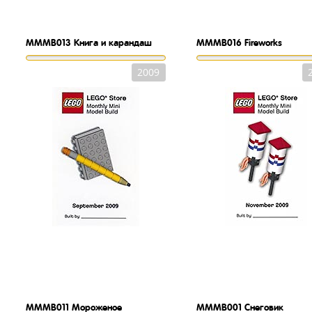
MMMB013
Книга и карандаш
MMMB016
Fireworks
2009
MMMB011
Мороженое
MMMB001
Снеговик