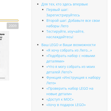
Для тех, кто здесь впервые
Первый шаг:
Зарегистрируйтесь
Второй шаг: Добавьте все свои
2009
наборы Лего
Тестируйте, изучайте,
наслаждайтесь!
Ваш LEGO и Ваши возможности
«Я хочу собрать из Лего…»
«Подобрать набор с новыми
деталями»
«Что я могу собрать из моих
деталей Лего?»
Функция «Инструкция к набору
Лего»
«Проверить набор LEGO на
новые детали»
«Доступ к MOC»
«Хочу в подарок LEGO»