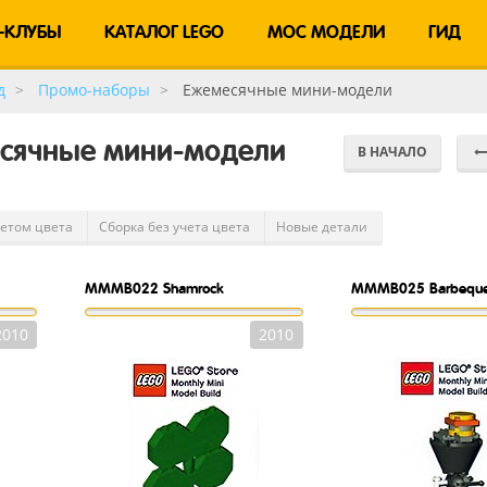
-КЛУБЫ
КАТАЛОГ LEGO
MOC МОДЕЛИ
ГИД
д
Промо-наборы
Ежемесячные мини-модели
месячные мини-модели
В НАЧАЛО
четом цвета
Сборка без учета цвета
Новые детали
MMMB022
Shamrock
MMMB025
Barbequ
2010
2010