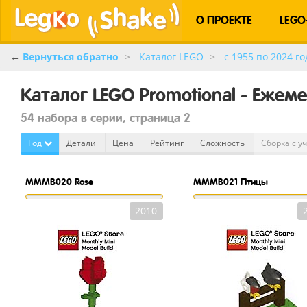
О ПРОЕКТЕ
LEGO
←
Вернуться обратно
Каталог LEGO
c 1955 по 2024 го
Каталог LEGO Promotional - Еже
54 набора в серии, страница 2
Год
Детали
Цена
Рейтинг
Сложность
Сборка с у
MMMB020
Rose
MMMB021
Птицы
2010