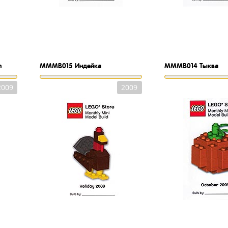
h
MMMB015
Индейка
MMMB014
Тыква
2009
2009