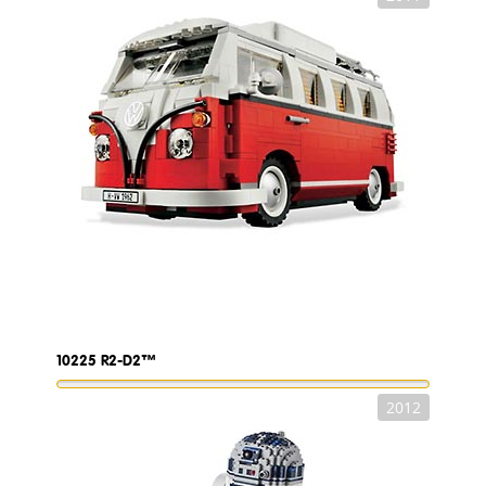
10225
R2-D2™
2012