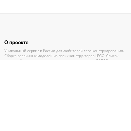
О проекте
Уникальный сервис в России для любителей лего-конструирования.
Сборка различных моделей из своих конструкторов LEGO. Список
своих наборов, вишлист и анализ всех своих деталей LEGO.
Полный каталог конструкторов ЛЕГО с пошаговыми инструкциями и
база MOC-моделей со схемами для сборки.
Рекомендации и помощь при выборе нового набора.
Партнерам
По вопросам сотрудничества обращайтесь по адресу
GMV.PR@legko-
shake.ru
Партнерские программы
У нас на сайте
27 844
набора LEGO