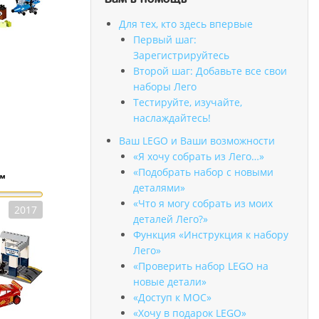
Для тех, кто здесь впервые
Первый шаг:
Зарегистрируйтесь
Второй шаг: Добавьте все свои
наборы Лего
Тестируйте, изучайте,
наслаждайтесь!
Ваш LEGO и Ваши возможности
«Я хочу собрать из Лего…»
«Подобрать набор с новыми
™
деталями»
«Что я могу собрать из моих
2017
деталей Лего?»
Функция «Инструкция к набору
Лего»
«Проверить набор LEGO на
новые детали»
«Доступ к MOC»
«Хочу в подарок LEGO»