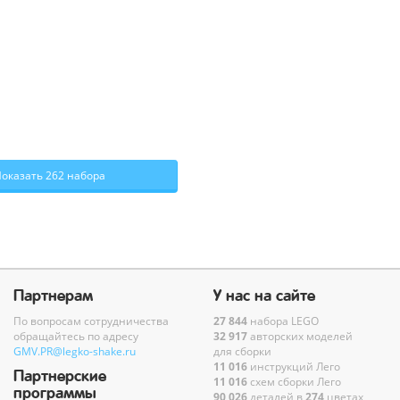
Показать 262 набора
Партнерам
У нас на сайте
По вопросам сотрудничества
27 844
набора LEGO
обращайтесь по адресу
32 917
авторских моделей
GMV.PR@legko-shake.ru
для сборки
11 016
инструкций Лего
Партнерские
11 016
схем сборки Лего
программы
90 026
деталей в
274
цветах