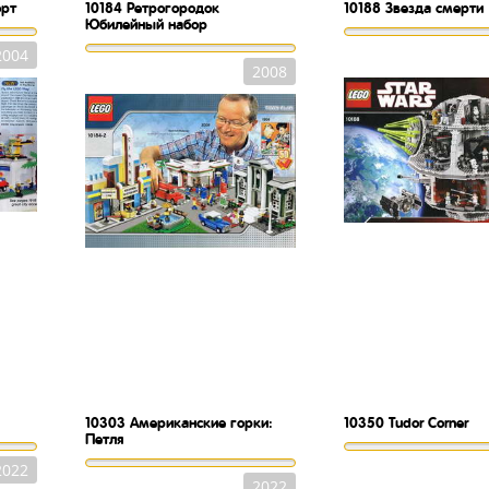
орт
10184
Ретрогородок
10188
Звезда смерти
Юбилейный набор
2004
2008
10303
Американские горки:
10350
Tudor Corner
Петля
2022
2022