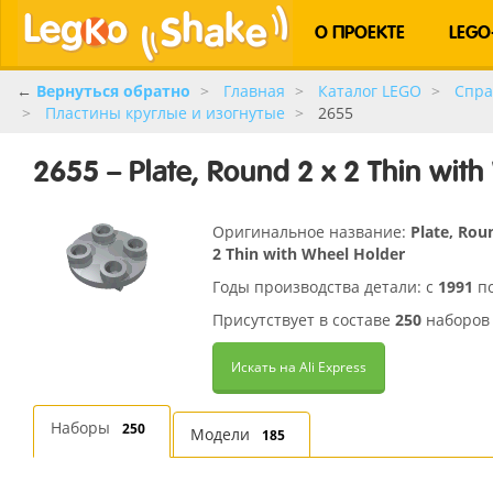
О ПРОЕКТЕ
LEGO
←
Вернуться обратно
Главная
Каталог LEGO
Спра
Пластины круглые и изогнутые
2655
2655 – Plate, Round 2 x 2 Thin wit
Оригинальное название:
Plate, Rou
2 Thin with Wheel Holder
Годы производства детали: с
1991
п
Присутствует в составе
250
наборов
Искать на Ali Express
Наборы
250
Модели
185