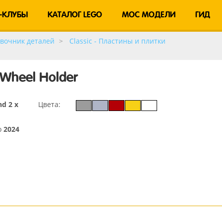
-КЛУБЫ
КАТАЛОГ LEGO
MOC МОДЕЛИ
ГИД
вочник деталей
Classic - Пластины и плитки
h Wheel Holder
nd 2 x
Цвета:
о
2024