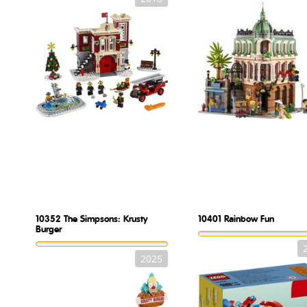
10352
The Simpsons: Krusty
10401
Rainbow Fun
Burger
2025