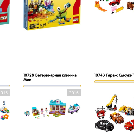
10728
Ветеринарная клиника
10743
Гараж Смоуки
Мии
2016
2016