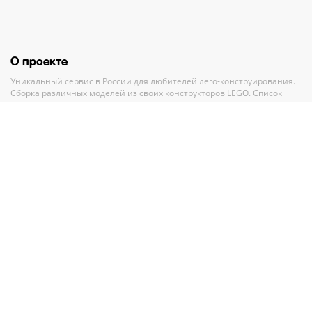
О проекте
Уникальный сервис в России для любителей лего-конструирования.
Сборка различных моделей из своих конструкторов LEGO. Список
своих наборов, вишлист и анализ всех своих деталей LEGO.
Полный каталог конструкторов ЛЕГО с пошаговыми инструкциями и
база MOC-моделей со схемами для сборки.
Рекомендации и помощь при выборе нового набора.
Партнерам
По вопросам сотрудничества обращайтесь по адресу
GMV.PR@legko-
shake.ru
Партнерские программы
У нас на сайте
27 844
набора LEGO
32 917
авторских моделей для сборки
11 016
инструкций Лего
11 016
схем сборки Лего
90 026
деталей в
274
цветах