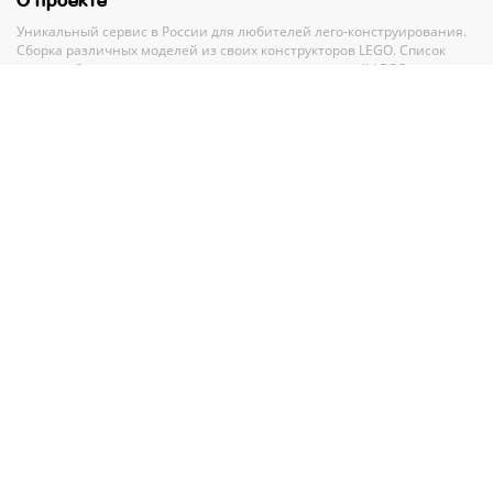
О проекте
Уникальный сервис в России для любителей лего-конструирования.
Сборка различных моделей из своих конструкторов LEGO. Список
своих наборов, вишлист и анализ всех своих деталей LEGO.
Полный каталог конструкторов ЛЕГО с пошаговыми инструкциями и
база MOC-моделей со схемами для сборки.
Рекомендации и помощь при выборе нового набора.
Партнерам
По вопросам сотрудничества обращайтесь по адресу
GMV.PR@legko-
shake.ru
Партнерские программы
У нас на сайте
27 844
набора LEGO
32 917
авторских моделей для сборки
11 016
инструкций Лего
11 016
схем сборки Лего
90 026
деталей в
274
цветах
165
тематик и
923
серии Лего
Правовая информация
Пользовательское соглашение
|
Политика конфиденциальности