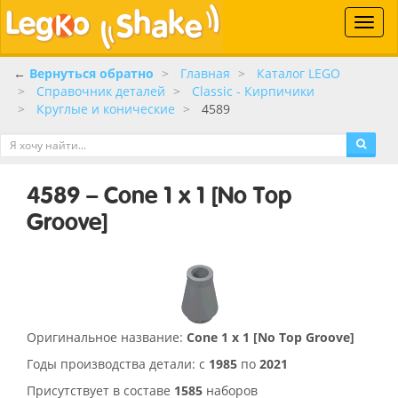
Toggle
naviga
←
Вернуться обратно
Главная
Каталог LEGO
Справочник деталей
Classic - Кирпичики
Круглые и конические
4589
4589 – Cone 1 x 1 [No Top
Groove]
Оригинальное название:
Cone 1 x 1 [No Top Groove]
Годы производства детали: с
1985
по
2021
Присутствует в составе
1585
наборов