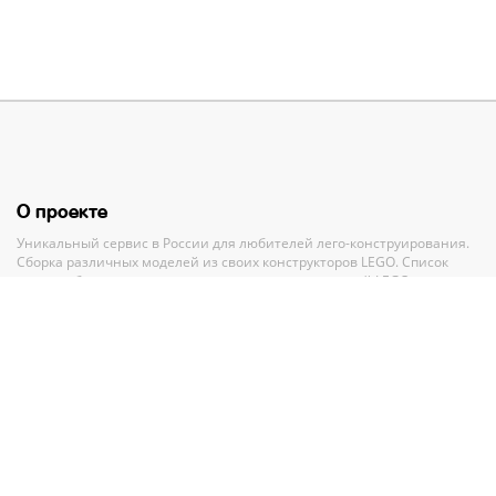
О проекте
Уникальный сервис в России для любителей лего-конструирования.
Сборка различных моделей из своих конструкторов LEGO. Список
своих наборов, вишлист и анализ всех своих деталей LEGO.
Полный каталог конструкторов ЛЕГО с пошаговыми инструкциями и
база MOC-моделей со схемами для сборки.
Рекомендации и помощь при выборе нового набора.
Партнерам
По вопросам сотрудничества обращайтесь по адресу
GMV.PR@legko-
shake.ru
Партнерские программы