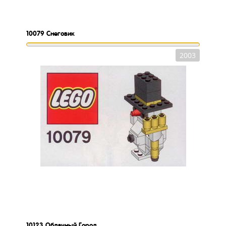
10079
Снеговик
2003
10123
Облачный Город