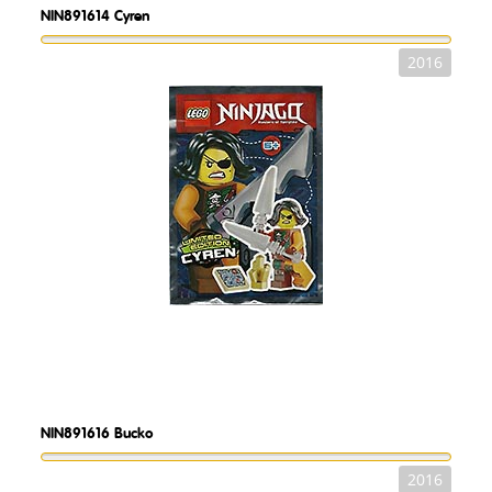
NIN891614
Cyren
2016
NIN891616
Bucko
2016