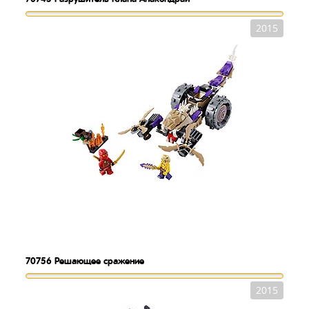
2015
70756
Решающее сражение
2015