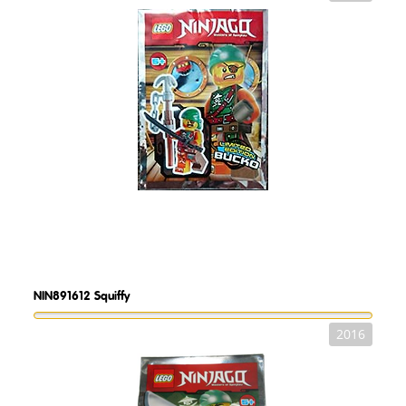
NIN891612
Squiffy
2016