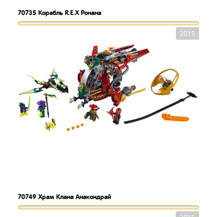
70735
Корабль R.E.X Ронана
2015
70749
Храм Клана Анакондрай