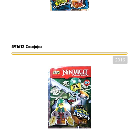
891612
Скиффи
2016