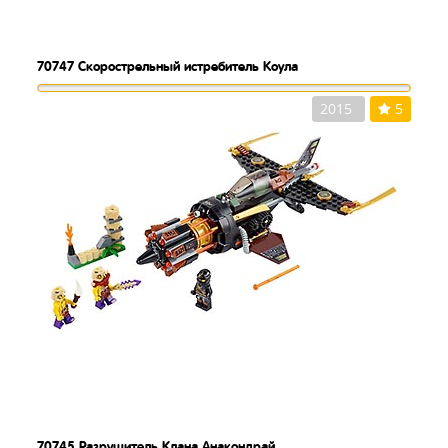
70747
Скорострельный истребитель Коула
2015
5
70745
Разрушитель Клана Анакондрай