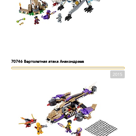
70746
Вертолетная атака Анакондраев
2015