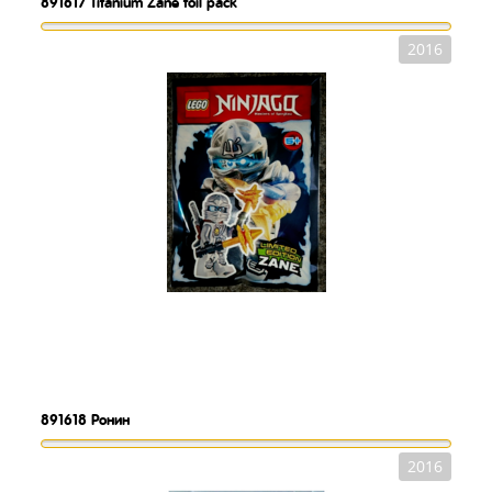
891617
Titanium Zane foil pack
2016
891618
Ронин
2016