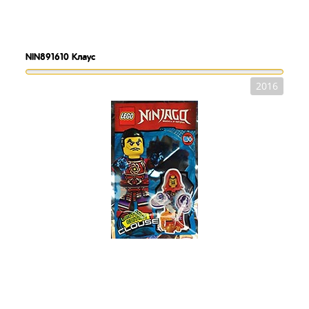
NIN891610
Клаус
2016