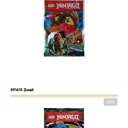
891615
Джей
2016