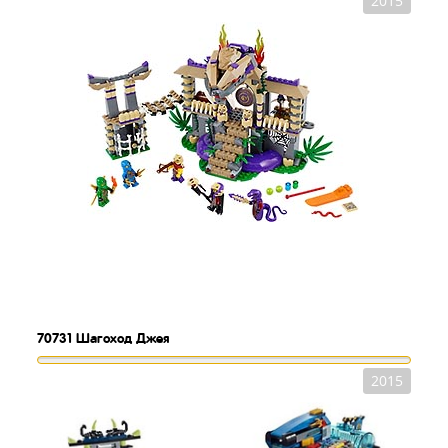
2015
70731
Шагоход Джея
2015