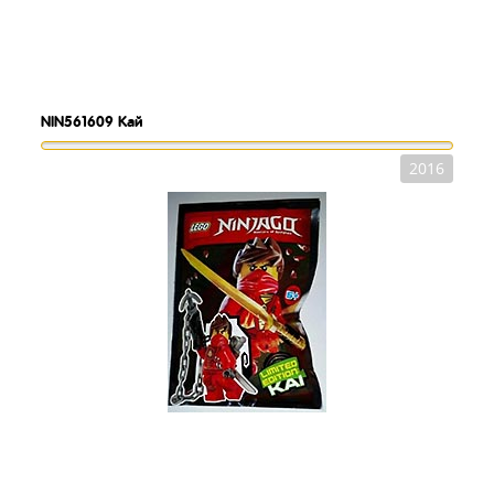
NIN561609
Кай
2016