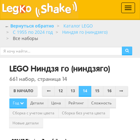
Toggle
naviga
←
Вернуться обратно
Каталог LEGO
C 1955 по 2024 год
Ниндзя го (ниндзяго)
Все наборы
LEGO Ниндзя го (ниндзяго)
661 набор, страница 14
В НАЧАЛО
12
13
14
15
16
Год
Детали
Цена
Рейтинг
Сложность
Сборка с учетом цвета
Сборка без учета цвета
Новые детали