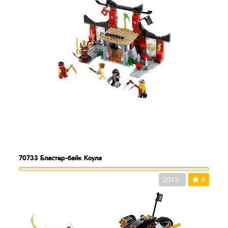
70733
Бластер-байк Коула
2015
4