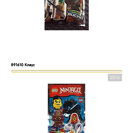
891610
Клаус
2016