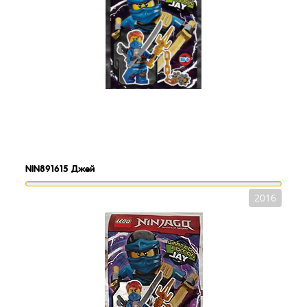
NIN891615
Джей
2016