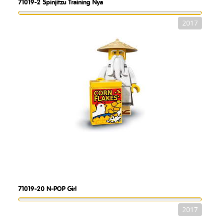
71019-2
Spinjitzu Training Nya
2017
71019-20
N-POP Girl
2017