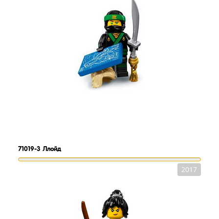
71019-3
Ллойд
2017