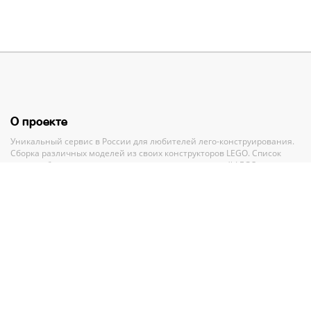
О проекте
Уникальный сервис в России для любителей лего-конструирования.
Сборка различных моделей из своих конструкторов LEGO. Список
своих наборов, вишлист и анализ всех своих деталей LEGO.
Полный каталог конструкторов ЛЕГО с пошаговыми инструкциями и
база MOC-моделей со схемами для сборки.
Рекомендации и помощь при выборе нового набора.
Партнерам
По вопросам сотрудничества обращайтесь по адресу
GMV.PR@legko-
shake.ru
Партнерские программы
У нас на сайте