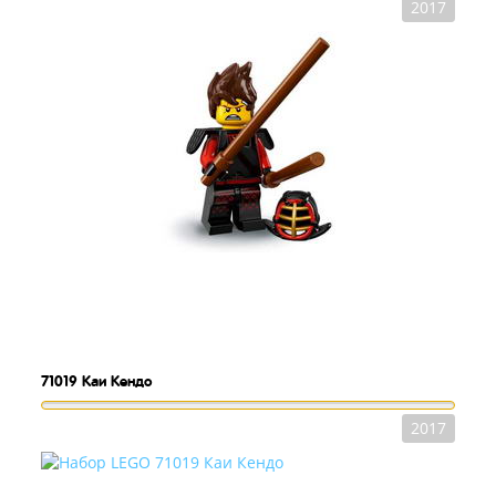
2017
71019
Каи Кендо
2017