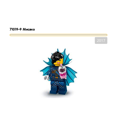
71019-9
Мисако
2017