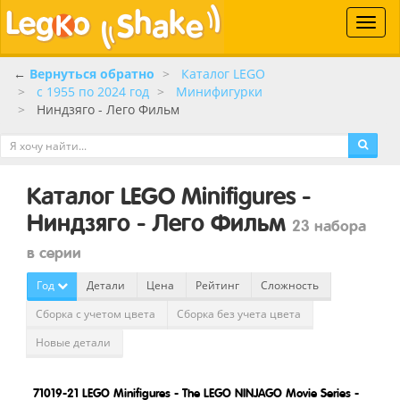
Toggle
naviga
←
Вернуться обратно
Каталог LEGO
c 1955 по 2024 год
Минифигурки
Ниндзяго - Лего Фильм
Каталог LEGO Minifigures -
Ниндзяго - Лего Фильм
23 набора
в серии
Год
Детали
Цена
Рейтинг
Сложность
Сборка с учетом цвета
Сборка без учета цвета
Новые детали
71019-21
LEGO Minifigures - The LEGO NINJAGO Movie Series -