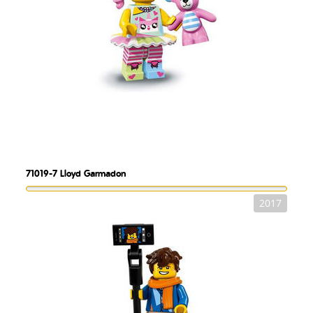
71019-7
Lloyd Garmadon
2017