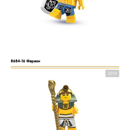
8684-16
Фараон
2010