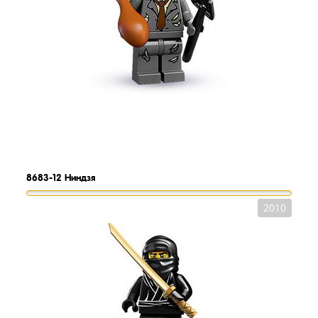
8683-12
Ниндзя
2010