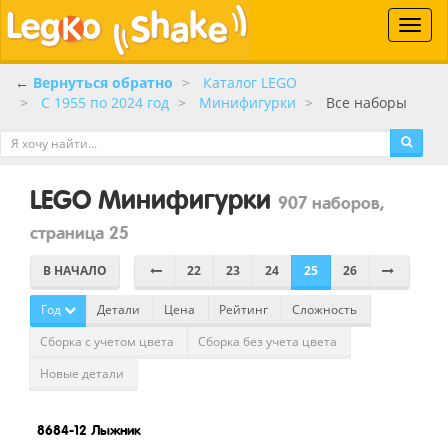
Toggle
naviga
←
Вернуться обратно
Каталог LEGO
C 1955 по 2024 год
Минифигурки
Все наборы
LEGO Минифигурки
907 наборов,
страница 25
В НАЧАЛО
22
23
24
25
26
Год
Детали
Цена
Рейтинг
Сложность
Сборка с учетом цвета
Сборка без учета цвета
Новые детали
8684-12
Лыжник