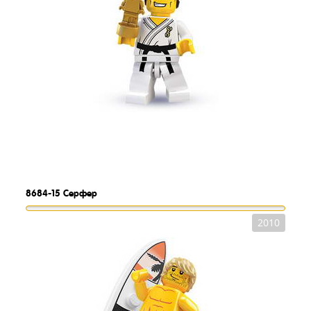
8684-15
Серфер
2010