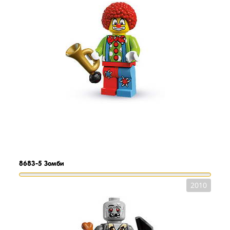
8683-5
Зомби
2010