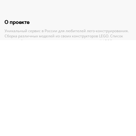
О проекте
Уникальный сервис в России для любителей лего-конструирования.
Сборка различных моделей из своих конструкторов LEGO. Список
своих наборов, вишлист и анализ всех своих деталей LEGO.
Полный каталог конструкторов ЛЕГО с пошаговыми инструкциями и
база MOC-моделей со схемами для сборки.
Рекомендации и помощь при выборе нового набора.
Партнерам
По вопросам сотрудничества обращайтесь по адресу
GMV.PR@legko-
shake.ru
Партнерские программы
У нас на сайте
27 844
набора LEGO
32 917
авторских моделей для сборки
11 016
инструкций Лего
11 016
схем сборки Лего
90 026
деталей в
274
цветах