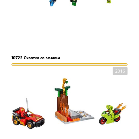
10722
Схватка со змеями
2016