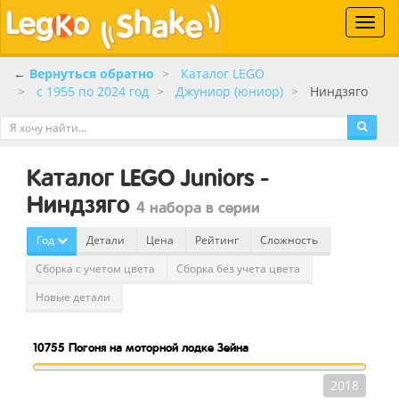
Toggle
naviga
←
Вернуться обратно
Каталог LEGO
c 1955 по 2024 год
Джуниор (юниор)
Ниндзяго
Каталог LEGO Juniors -
Ниндзяго
4 набора в серии
Год
Детали
Цена
Рейтинг
Сложность
Сборка с учетом цвета
Сборка без учета цвета
Новые детали
10755
Погоня на моторной лодке Зейна
2018