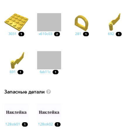
3031
x610c03
281
692
1
2
1
1
691
fab11c
1
1
Запасные детали
128stk01
128stk02
1
1