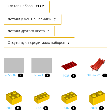
Состав набора
33 + 2
Детали у меня в наличии
?
Детали другого цвета
?
Отсутствуют среди моих наборов
?
x655c02
fabea1
3888ac01
3035
1
1
1
1
3003
3001
3002
3004
12
6
2
2