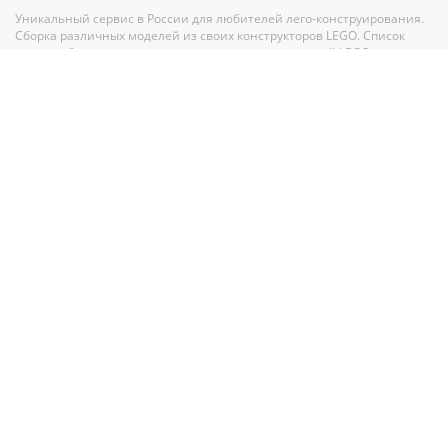
Уникальный сервис в России для любителей лего-конструирования.
Сборка различных моделей из своих конструкторов LEGO. Список
своих наборов, вишлист и анализ всех своих деталей LEGO.
Полный каталог конструкторов ЛЕГО с пошаговыми инструкциями и
база MOC-моделей со схемами для сборки.
Рекомендации и помощь при выборе нового набора.
Партнерам
По вопросам сотрудничества обращайтесь по адресу
GMV.PR@legko-
shake.ru
Партнерские программы
У нас на сайте
27 844
набора LEGO
32 917
авторских моделей для сборки
11 016
инструкций Лего
11 016
схем сборки Лего
90 026
деталей в
274
цветах
165
тематик и
923
серии Лего
Правовая информация
Пользовательское соглашение
|
Политика конфиденциальности