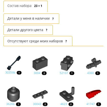
Состав набора
23 + 1
Детали у меня в наличии
?
Детали другого цвета
?
Отсутствуют среди моих наборов
?
30359b
3004
52107
4360
1
2
1
1
3626b
30043
4623
41747
1
2
2
1