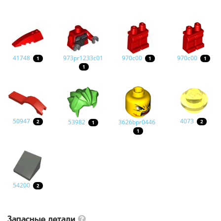
41748
973pr1233c01
970c00
970c00
1
1
1
1
50947
4073
53982
3626bpr0446
2
2
1
1
54200
2
Запасные детали