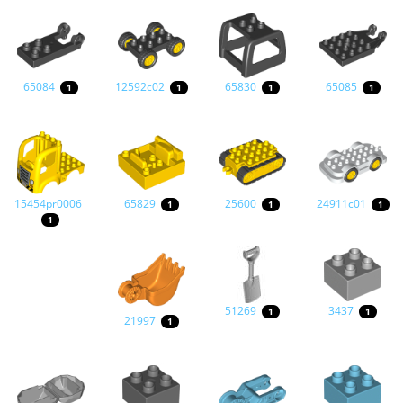
65084
12592c02
65830
65085
1
1
1
1
15454pr0006
65829
25600
24911c01
1
1
1
1
51269
3437
1
1
21997
1