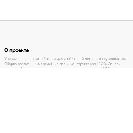
О проекте
Уникальный сервис в России для любителей лего-конструирования.
Сборка различных моделей из своих конструкторов LEGO. Список
своих наборов, вишлист и анализ всех своих деталей LEGO.
Полный каталог конструкторов ЛЕГО с пошаговыми инструкциями и
база MOC-моделей со схемами для сборки.
Рекомендации и помощь при выборе нового набора.
Партнерам
По вопросам сотрудничества обращайтесь по адресу
GMV.PR@legko-
shake.ru
Партнерские программы
У нас на сайте