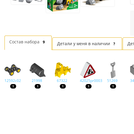
Состав набора
9
Детали у меня в наличии
Де
?
12592c02
21998
67322
42025pr0003
51269
3
1
1
1
1
1