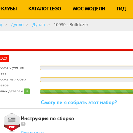
-КЛУБЫ
КАТАЛОГ LEGO
MOC МОДЕЛИ
ГИД
д
Дупло
Дупло
10930 - Bulldozer
2020
орка с учетом
вета
борка из любых
ветов
овых деталей
9
Cмогу ли я собрать этот набор?
Инструкция по сборке
Посмотреть