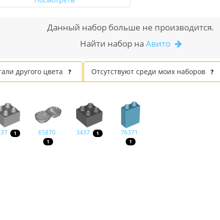
Данный набор больше не производится.
Найти набор на
Авито
тали другого цвета
Отсутствуют среди моих наборов
?
?
437
65870
3437
76371
1
1
1
1