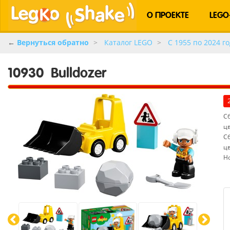
О ПРОЕКТЕ
LEGO
←
Вернуться обратно
Каталог LEGO
C 1955 по 2024 го
10930
Bulldozer
Сб
ц
С
ц
Н