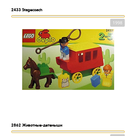
2433
Stagecoach
1998
2862
Животные-детеныши