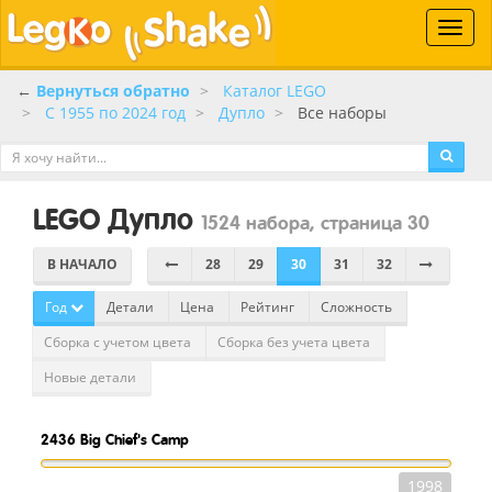
Toggle
naviga
←
Вернуться обратно
Каталог LEGO
C 1955 по 2024 год
Дупло
Все наборы
LEGO Дупло
1524 набора, страница 30
В НАЧАЛО
28
29
30
31
32
Год
Детали
Цена
Рейтинг
Сложность
Сборка с учетом цвета
Сборка без учета цвета
Новые детали
2436
Big Chief's Camp
1998