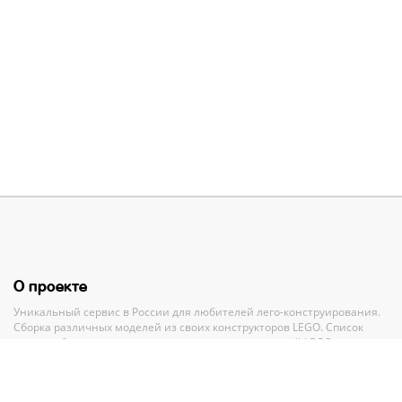
О проекте
Уникальный сервис в России для любителей лего-конструирования.
Сборка различных моделей из своих конструкторов LEGO. Список
своих наборов, вишлист и анализ всех своих деталей LEGO.
Полный каталог конструкторов ЛЕГО с пошаговыми инструкциями и
база MOC-моделей со схемами для сборки.