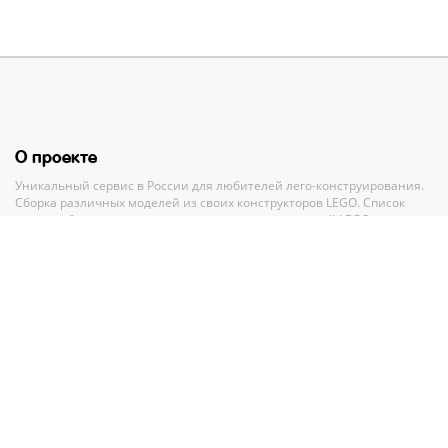
О проекте
Уникальный сервис в России для любителей лего-конструирования.
Сборка различных моделей из своих конструкторов LEGO. Список
своих наборов, вишлист и анализ всех своих деталей LEGO.
Полный каталог конструкторов ЛЕГО с пошаговыми инструкциями и
база MOC-моделей со схемами для сборки.
Рекомендации и помощь при выборе нового набора.
Партнерам
По вопросам сотрудничества обращайтесь по адресу
GMV.PR@legko-
shake.ru
Партнерские программы
У нас на сайте