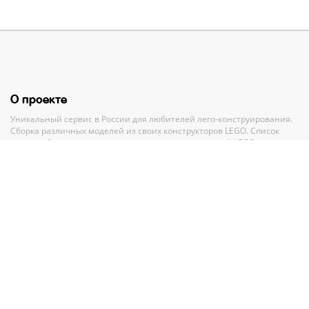
О проекте
Уникальный сервис в России для любителей лего-конструирования.
Сборка различных моделей из своих конструкторов LEGO. Список
своих наборов, вишлист и анализ всех своих деталей LEGO.
Полный каталог конструкторов ЛЕГО с пошаговыми инструкциями и
база MOC-моделей со схемами для сборки.
Рекомендации и помощь при выборе нового набора.
Партнерам
По вопросам сотрудничества обращайтесь по адресу
GMV.PR@legko-
shake.ru
Партнерские программы
У нас на сайте
27 844
набора LEGO