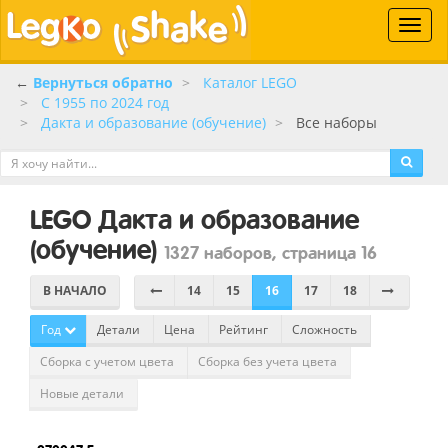
Toggle
naviga
←
Вернуться обратно
Каталог LEGO
C 1955 по 2024 год
Дакта и образование (обучение)
Все наборы
LEGO Дакта и образование
(обучение)
1327 наборов, страница 16
В НАЧАЛО
14
15
16
17
18
Год
Детали
Цена
Рейтинг
Сложность
Сборка с учетом цвета
Сборка без учета цвета
Новые детали