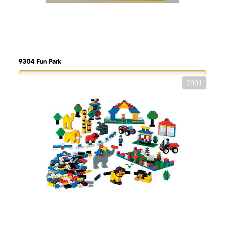
9304
Fun Park
2001