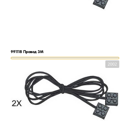
991118
Провод 3М
2002