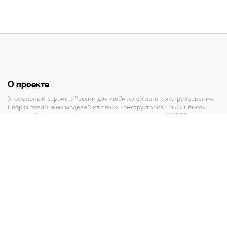
О проекте
Уникальный сервис в России для любителей лего-конструирования.
Сборка различных моделей из своих конструкторов LEGO. Список
своих наборов, вишлист и анализ всех своих деталей LEGO.
Полный каталог конструкторов ЛЕГО с пошаговыми инструкциями и
база MOC-моделей со схемами для сборки.
Рекомендации и помощь при выборе нового набора.
Партнерам
По вопросам сотрудничества обращайтесь по адресу
GMV.PR@legko-
shake.ru
Партнерские программы
У нас на сайте