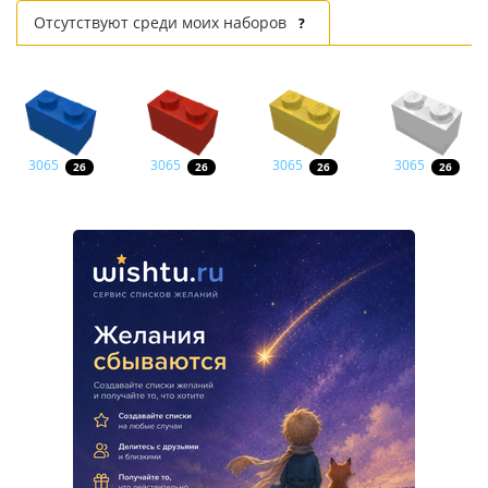
Отсутствуют среди моих наборов
?
3065
3065
3065
3065
26
26
26
26