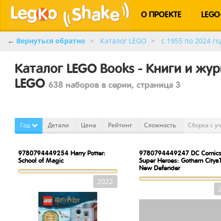
О ПРОЕКТЕ
LEGO
←
Вернуться обратно
Каталог LEGO
c 1955 по 2024 го
Каталог LEGO Books - Книги и жу
LEGO
638 наборов в серии, страница 3
Год
Детали
Цена
Рейтинг
Сложность
Сборка с у
9780794449254
Harry Potter:
9780794449247
DC Comic
School of Magic
Super Heroes: Gotham City
New Defender
2022