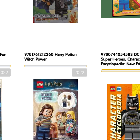
 Fun
9781761212260
Harry Potter:
9780744054583
DC
Witch Power
Super Heroes: Charac
Encyclopedia: New Ed
2022
2022