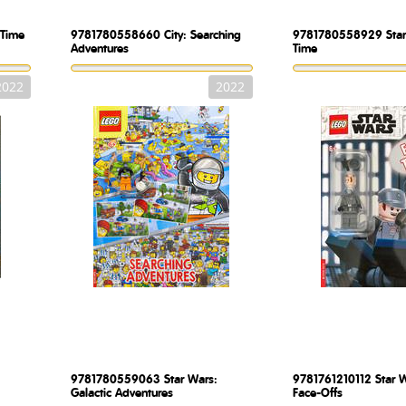
 Time
9781780558660
City: Searching
9781780558929
Sta
Adventures
Time
2022
2022
9781780559063
Star Wars:
9781761210112
Star W
Galactic Adventures
Face-Offs