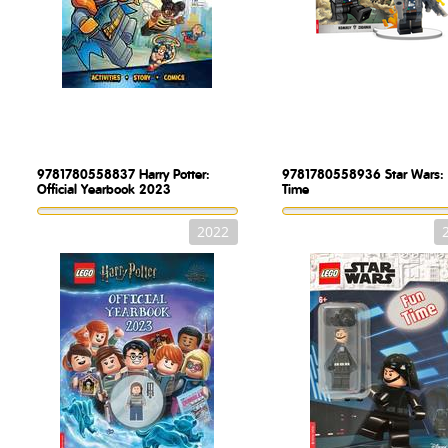
9781780558837
Harry Potter:
9781780558936
Star Wars:
Official Yearbook 2023
Time
2022