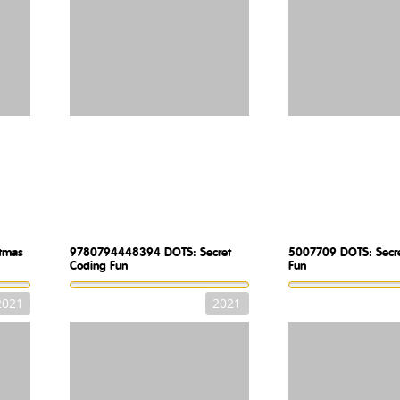
stmas
9780794448394
DOTS: Secret
5007709
DOTS: Secr
Coding Fun
Fun
2021
2021