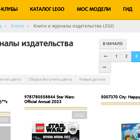
-КЛУБЫ
КАТАЛОГ LEGO
MOC МОДЕЛИ
ГИД
д
Книги
Книги и журналы издательства LEGO
рналы издательства
В НАЧАЛО
1
2
3
четом цвета
Сборка без учета цвета
Новые детали
s
9781780558844
Star Wars:
5007370
City: Happy
вЂ™s
Official Annual 2023
2022
2022