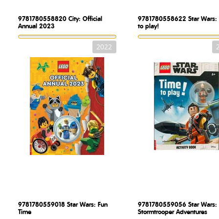
9781780558820
City: Official
9781780558622
Star Wars:
Annual 2023
to play!
2022
9781780559018
Star Wars: Fun
9781780559056
Star Wars:
Time
Stormtrooper Adventures