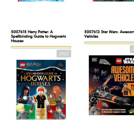
5007615
Harry Potter: A
5007613
Star Wars: Aweso
Spellbinding Guide to Hogwarts
Vehicles
Houses
2022