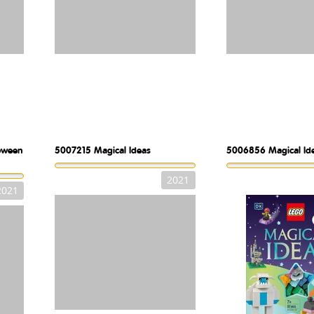
loween
5007215
Magical Ideas
5006856
Magical Id
2021
2021