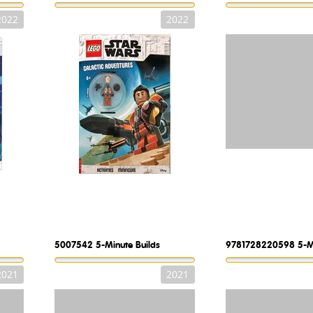
2022
2022
5007542
5-Minute Builds
9781728220598
5-M
2021
2021