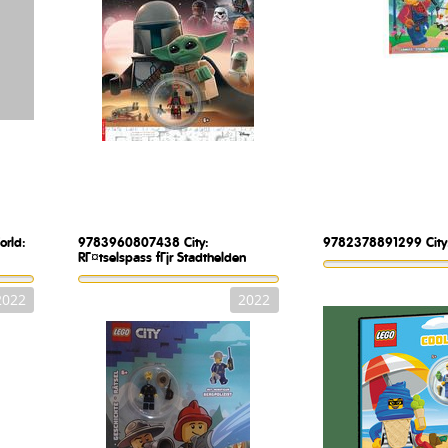
orld:
9783960807438
City:
9782378891299
Cit
RГ¤tselspass fГјr Stadthelden
2022
2022