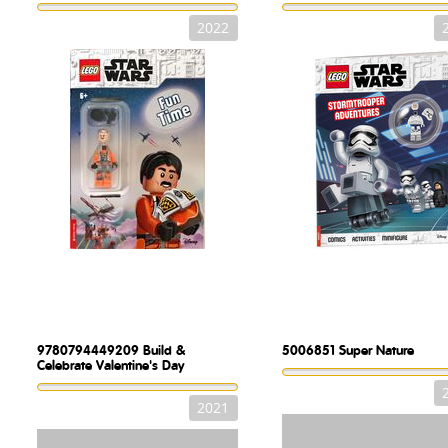
2022
9780794449209
Build &
5006851
Super Nature
Celebrate Valentine's Day
2021