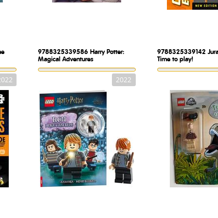
me
9788325339586
Harry Potter:
9788325339142
Jur
Magical Adventures
Time to play!
2022
2022