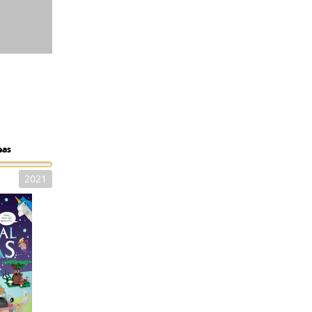
eas
2021