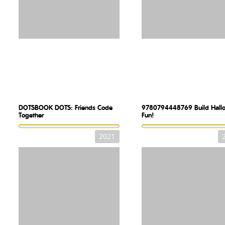
DOTSBOOK
DOTS: Friends Code
9780794448769
Build Hal
Together
Fun!
2021