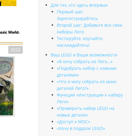
Для тех, кто здесь впервые
Первый шаг:
Зарегистрируйтесь
Второй шаг: Добавьте все свои
наборы Лего
assic World:
Тестируйте, изучайте,
наслаждайтесь!
2022
Ваш LEGO и Ваши возможности
«Я хочу собрать из Лего…»
«Подобрать набор с новыми
деталями»
«Что я могу собрать из моих
деталей Лего?»
Функция «Инструкция к набору
Лего»
«Проверить набор LEGO на
новые детали»
«Доступ к MOC»
«Хочу в подарок LEGO»