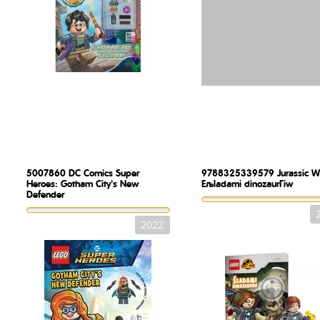
5007860
DC Comics Super
9788325339579
Jurassic W
Heroes: Gotham City's New
Ељladami dinozaurГіw
Defender
2022