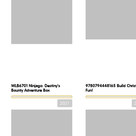
WLB6701
Ninjago: Destiny's
9780794448165
Build Chri
Bounty Adventure Box
Fun!
2021