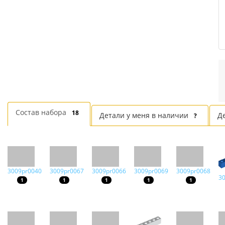
Состав набора
18
Детали у меня в наличии
Д
?
3009pr0040
3009pr0067
3009pr0066
3009pr0069
3009pr0068
3
1
1
1
1
1