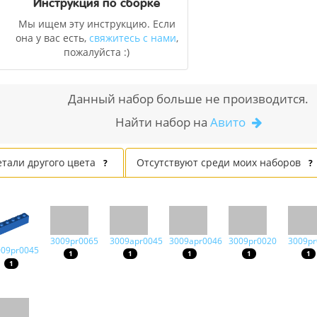
Инструкция по сборке
Мы ищем эту инструкцию. Если
она у вас есть,
свяжитесь с нами
,
пожалуйста :)
Данный набор больше не производится.
Найти набор на
Авито
етали другого цвета
Отсутствуют среди моих наборов
?
?
3009pr0065
3009apr0045
3009apr0046
3009pr0020
3009pr
009pr0045
1
1
1
1
1
1