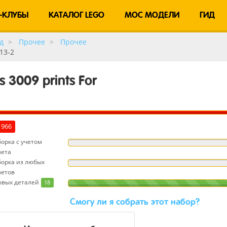
-КЛУБЫ
КАТАЛОГ LEGO
MOC МОДЕЛИ
ГИД
д
Прочее
Прочее
113-2
s 3009 prints For
1966
орка с учетом
вета
борка из любых
ветов
овых деталей
18
Cмогу ли я собрать этот набор?