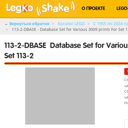
О ПРОЕКТЕ
LEGO
←
Вернуться обратно
Каталог LEGO
C 1955 по 2024 го
113-2-DBASE - Database Set for Various 3009 prints For Set 
113-2-DBASE
Database Set for Variou
Set 113-2
Сб
ц
С
ц
Н