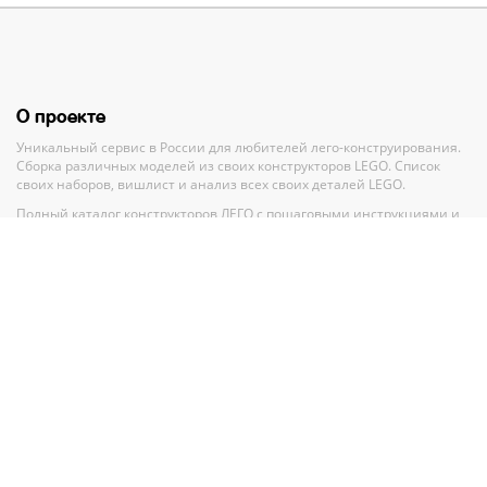
О проекте
Уникальный сервис в России для любителей лего-конструирования.
Сборка различных моделей из своих конструкторов LEGO. Список
своих наборов, вишлист и анализ всех своих деталей LEGO.
Полный каталог конструкторов ЛЕГО с пошаговыми инструкциями и
база MOC-моделей со схемами для сборки.
Рекомендации и помощь при выборе нового набора.
Партнерам
По вопросам сотрудничества обращайтесь по адресу
GMV.PR@legko-
shake.ru
Партнерские программы
У нас на сайте
27 844
набора LEGO
32 917
авторских моделей для сборки
11 016
инструкций Лего