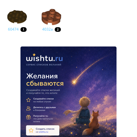
60474
4032a
1
2