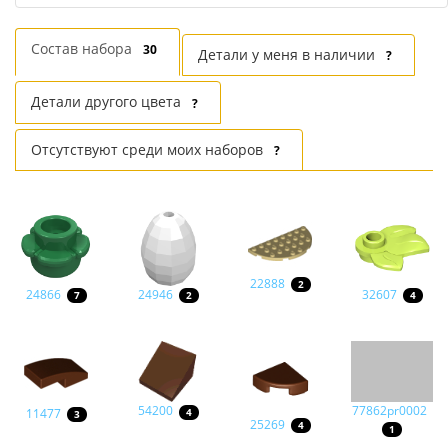
Состав набора
30
Детали у меня в наличии
?
Детали другого цвета
?
Отсутствуют среди моих наборов
?
22888
2
24866
24946
32607
7
2
4
54200
77862pr0002
11477
4
3
25269
4
1