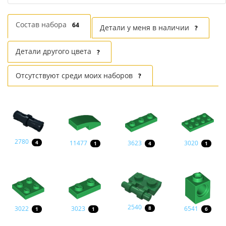
Состав набора
64
Детали у меня в наличии
?
Детали другого цвета
?
Отсутствуют среди моих наборов
?
2780
11477
3623
3020
4
1
4
1
2540
3022
3023
6541
8
1
1
6