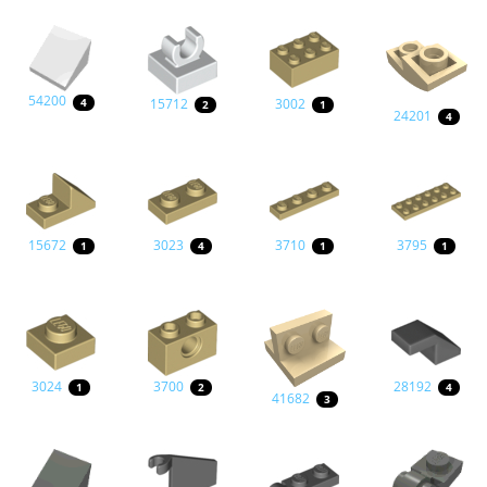
54200
15712
3002
4
2
1
24201
4
15672
3023
3710
3795
1
4
1
1
3024
3700
28192
1
2
4
41682
3