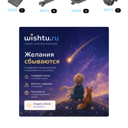
54200
4081b
44676
63868
1
1
6
2