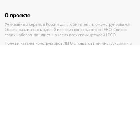
О проекте
Уникальный сервис в России для любителей лего-конструирования.
Сборка различных моделей из своих конструкторов LEGO. Список
своих наборов, вишлист и анализ всех своих деталей LEGO.
Полный каталог конструкторов ЛЕГО с пошаговыми инструкциями и
база MOC-моделей со схемами для сборки.
Рекомендации и помощь при выборе нового набора.
Партнерам
По вопросам сотрудничества обращайтесь по адресу
GMV.PR@legko-
shake.ru
Партнерские программы
У нас на сайте
27 844
набора LEGO
32 917
авторских моделей для сборки
11 016
инструкций Лего
11 016
схем сборки Лего
90 026
деталей в
274
цветах
165
тематик и
923
серии Лего